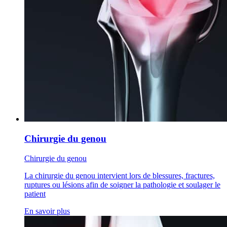
Chirurgie du genou
Chirurgie du genou
La chirurgie du genou intervient lors de blessures, fractures,
ruptures ou lésions afin de soigner la pathologie et soulager le
patient
En savoir plus