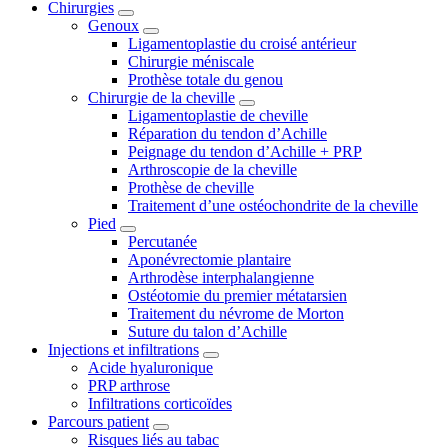
Chirurgies
Genoux
Ligamentoplastie du croisé antérieur
Chirurgie méniscale
Prothèse totale du genou
Chirurgie de la cheville
Ligamentoplastie de cheville
Réparation du tendon d’Achille
Peignage du tendon d’Achille + PRP
Arthroscopie de la cheville
Prothèse de cheville
Traitement d’une ostéochondrite de la cheville
Pied
Percutanée
Aponévrectomie plantaire
Arthrodèse interphalangienne
Ostéotomie du premier métatarsien
Traitement du névrome de Morton
Suture du talon d’Achille
Injections et infiltrations
Acide hyaluronique
PRP arthrose
Infiltrations corticoïdes
Parcours patient
Risques liés au tabac