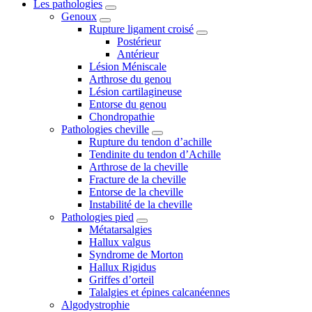
Les pathologies
Genoux
Rupture ligament croisé
Postérieur
Antérieur
Lésion Méniscale
Arthrose du genou
Lésion cartilagineuse
Entorse du genou
Chondropathie
Pathologies cheville
Rupture du tendon d’achille
Tendinite du tendon d’Achille
Arthrose de la cheville
Fracture de la cheville
Entorse de la cheville
Instabilité de la cheville
Pathologies pied
Métatarsalgies
Hallux valgus
Syndrome de Morton
Hallux Rigidus
Griffes d’orteil
Talalgies et épines calcanéennes
Algodystrophie