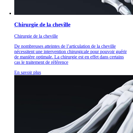
Chirurgie de la cheville
Chirurgie de la cheville
De nombreuses atteintes de l’articulation de la cheville
nécessitent une intervention chirurgicale pour pouvoir guérir
de manière optimale. La chirurgie est en effet dans certains
cas le traitement de référence
En savoir plus