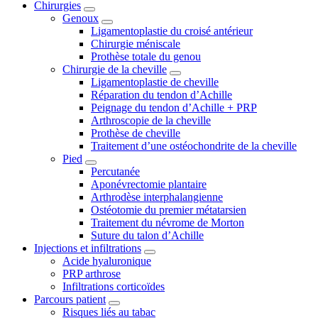
Chirurgies
Genoux
Ligamentoplastie du croisé antérieur
Chirurgie méniscale
Prothèse totale du genou
Chirurgie de la cheville
Ligamentoplastie de cheville
Réparation du tendon d’Achille
Peignage du tendon d’Achille + PRP
Arthroscopie de la cheville
Prothèse de cheville
Traitement d’une ostéochondrite de la cheville
Pied
Percutanée
Aponévrectomie plantaire
Arthrodèse interphalangienne
Ostéotomie du premier métatarsien
Traitement du névrome de Morton
Suture du talon d’Achille
Injections et infiltrations
Acide hyaluronique
PRP arthrose
Infiltrations corticoïdes
Parcours patient
Risques liés au tabac