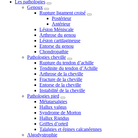
Les pathologies
Genoux
Rupture ligament croisé
Postérieur
Antérieur
Lésion Méniscale
Arthrose du genou
Lésion cartilagineuse
Entorse du genou
Chondropathie
Pathologies cheville
Rupture du tendon d’achille
Tendinite du tendon d’Achille
Arthrose de la cheville
Fracture de la cheville
Entorse de la cheville
Instabilité de la cheville
Pathologies pied
Métatarsalgies
Hallux valgus
Syndrome de Morton
Hallux Rigidus
Griffes d’orteil
Talalgies et épines calcanéennes
Algodystrophie