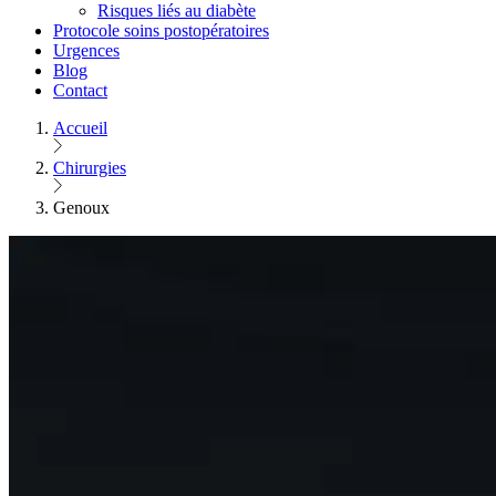
Risques liés au diabète
Protocole soins postopératoires
Urgences
Blog
Contact
Accueil
Chirurgies
Genoux