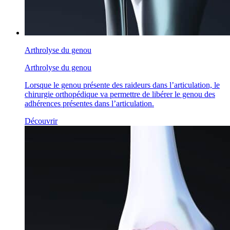
Arthrolyse du genou
Arthrolyse du genou
Lorsque le genou présente des raideurs dans l’articulation, le
chirurgie orthopédique va permettre de libérer le genou des
adhérences présentes dans l’articulation.
Découvrir