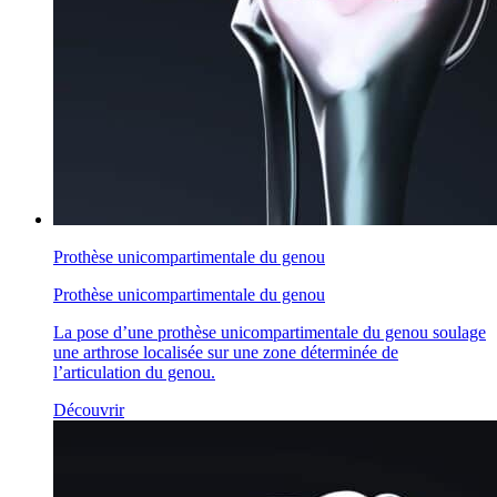
Prothèse unicompartimentale du genou
Prothèse unicompartimentale du genou
La pose d’une prothèse unicompartimentale du genou soulage
une arthrose localisée sur une zone déterminée de
l’articulation du genou.
Découvrir