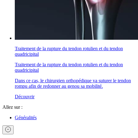
Traitement de la rupture du tendon rotulien et du tendon
quadricipital
Traitement de la rupture du tendon rotulien et du tendon
quadricipital
Dans ce cas, le chirurgien orthopédique va suturer le tendon
rompu afin de redonner au genou sa mobilité.
Découvrir
Allez sur :
Généralités