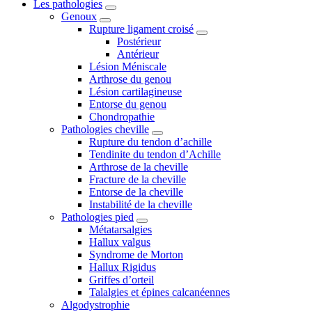
Les pathologies
Genoux
Rupture ligament croisé
Postérieur
Antérieur
Lésion Méniscale
Arthrose du genou
Lésion cartilagineuse
Entorse du genou
Chondropathie
Pathologies cheville
Rupture du tendon d’achille
Tendinite du tendon d’Achille
Arthrose de la cheville
Fracture de la cheville
Entorse de la cheville
Instabilité de la cheville
Pathologies pied
Métatarsalgies
Hallux valgus
Syndrome de Morton
Hallux Rigidus
Griffes d’orteil
Talalgies et épines calcanéennes
Algodystrophie