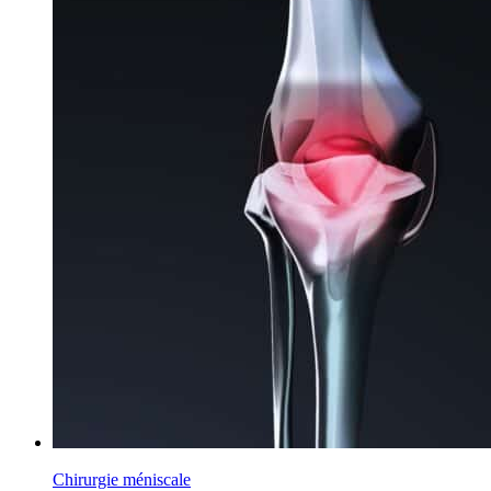
Chirurgie méniscale