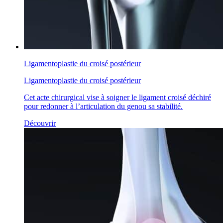
Ligamentoplastie du croisé postérieur
Ligamentoplastie du croisé postérieur
Cet acte chirurgical vise à soigner le ligament croisé déchiré
pour redonner à l’articulation du genou sa stabilité.
Découvrir