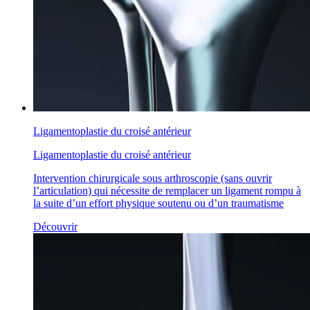
Ligamentoplastie du croisé antérieur
Ligamentoplastie du croisé antérieur
Intervention chirurgicale sous arthroscopie (sans ouvrir
l’articulation) qui nécessite de remplacer un ligament rompu à
la suite d’un effort physique soutenu ou d’un traumatisme
Découvrir