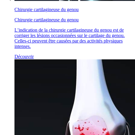
Chirurgie cartilagineuse du genou
Chirurgie cartilagineuse du genou
L’indication de la chirurgie cartilagineuse du genou est de
corriger les lésions occasionnées sur le cartilage du genou.
Celles-ci peuvent être causées par des activités physiques
intenses.
Découvrir