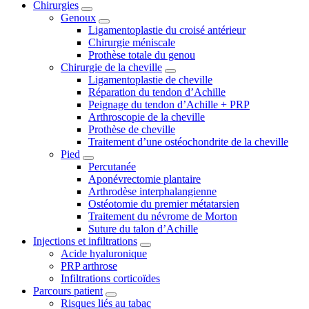
Chirurgies
Genoux
Ligamentoplastie du croisé antérieur
Chirurgie méniscale
Prothèse totale du genou
Chirurgie de la cheville
Ligamentoplastie de cheville
Réparation du tendon d’Achille
Peignage du tendon d’Achille + PRP
Arthroscopie de la cheville
Prothèse de cheville
Traitement d’une ostéochondrite de la cheville
Pied
Percutanée
Aponévrectomie plantaire
Arthrodèse interphalangienne
Ostéotomie du premier métatarsien
Traitement du névrome de Morton
Suture du talon d’Achille
Injections et infiltrations
Acide hyaluronique
PRP arthrose
Infiltrations corticoïdes
Parcours patient
Risques liés au tabac