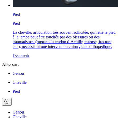
Pied
Pied
La cheville, articulation très souvent sollicitée, qui relie le pied
à la jambe peut être touchée par des blessures ou des
traumatismes (rupture du tendon d’Achille, entorse, fracture,
etc.), nécessitant une intervention chirurgicale orthopédique.
Découvrir
Allez sur :
Genou
Cheville
Pied
Genou
Cheville