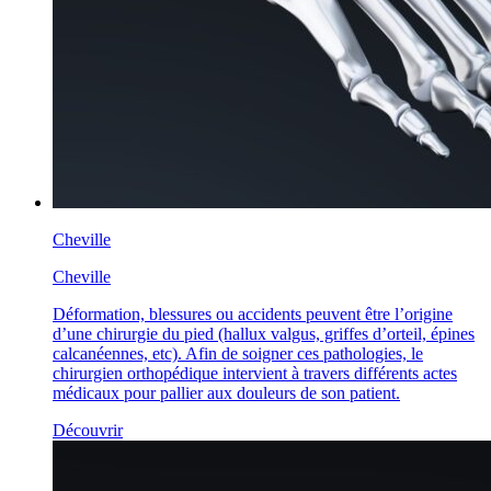
Cheville
Cheville
Déformation, blessures ou accidents peuvent être l’origine
d’une chirurgie du pied (hallux valgus, griffes d’orteil, épines
calcanéennes, etc). Afin de soigner ces pathologies, le
chirurgien orthopédique intervient à travers différents actes
médicaux pour pallier aux douleurs de son patient.
Découvrir