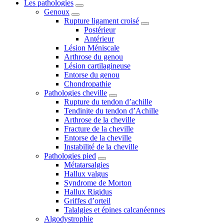
Les pathologies
Genoux
Rupture ligament croisé
Postérieur
Antérieur
Lésion Méniscale
Arthrose du genou
Lésion cartilagineuse
Entorse du genou
Chondropathie
Pathologies cheville
Rupture du tendon d’achille
Tendinite du tendon d’Achille
Arthrose de la cheville
Fracture de la cheville
Entorse de la cheville
Instabilité de la cheville
Pathologies pied
Métatarsalgies
Hallux valgus
Syndrome de Morton
Hallux Rigidus
Griffes d’orteil
Talalgies et épines calcanéennes
Algodystrophie