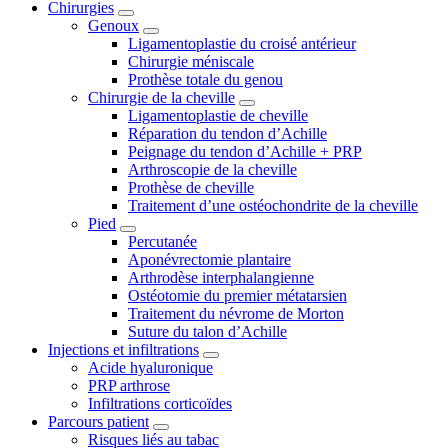
Chirurgies
Genoux
Ligamentoplastie du croisé antérieur
Chirurgie méniscale
Prothèse totale du genou
Chirurgie de la cheville
Ligamentoplastie de cheville
Réparation du tendon d’Achille
Peignage du tendon d’Achille + PRP
Arthroscopie de la cheville
Prothèse de cheville
Traitement d’une ostéochondrite de la cheville
Pied
Percutanée
Aponévrectomie plantaire
Arthrodèse interphalangienne
Ostéotomie du premier métatarsien
Traitement du névrome de Morton
Suture du talon d’Achille
Injections et infiltrations
Acide hyaluronique
PRP arthrose
Infiltrations corticoïdes
Parcours patient
Risques liés au tabac