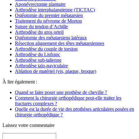
Aponévrectomie plantaire
Arthrodèse interphalangienne (TICTAC)
Ostéotomie du premier métatarsien
Traitement du névrome de Morton
Suture du tendon d’Achille
Arthrodèse du gros orteil
Ostéotomie des métatarsiens latéraux
Résection alignement des têtes métatarsiennes
Arthrodèse du couple de torsion
Arthrodèse du Lisfranc
Arthrodèse sub-talienne
Arthrodèse talo-naviculaire
Ablation de matériel (vis, plaque, broque)
À lire également :
Quand se faire poser une prothèse de cheville ?
Comment la chirurgie orthopédique peut-elle traiter les
fractures complexes ?
Quelle est la durée de vie des prothèses articulaires posées en
chirurgie orthopédique ?
Laissez votre commentaire