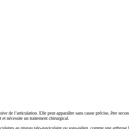
ive de l’articulation. Elle peut apparaître sans cause précise, être secon
 et nécessite un traitement chirurgical.
ticulaires au niveau talo-naviculaire ou sous-talien, comme une arthrose