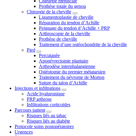
Chirurgie méniscale
Prothèse totale du genou
Chirurgie de la cheville
Ligamentoplastie de cheville
Réparation du tendon d’Achille
Peignage du tendon d’Achille + PRP
Arthroscopie de la cheville
Prothèse de cheville
Traitement d’une ostéochondrite de la cheville
Pied
Percutanée
Aponévrectomie plantaire
Arthrodèse interphalangienne
Ostéotomie du premier métatarsien
Traitement du névrome de Morton
Suture du talon d’Achille
Injections et infiltrations
Acide hyaluronique
PRP arthrose
Infiltrations corticoïdes
Parcours patient
Risques liés au tabac
Risques liés au diabète
Protocole soins postopératoires
Urgences