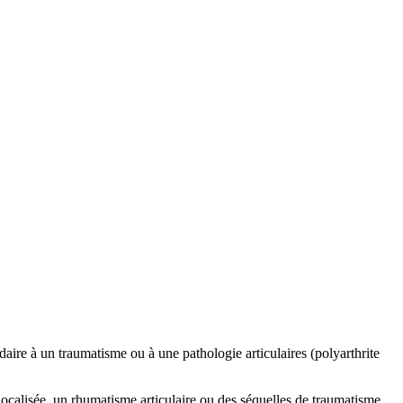
daire à un traumatisme ou à une pathologie articulaires (polyarthrite
 localisée, un rhumatisme articulaire ou des séquelles de traumatisme.