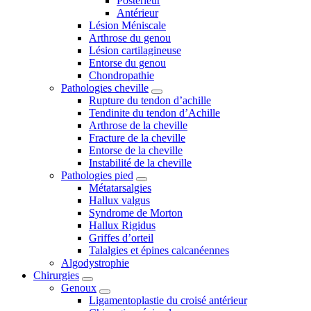
Postérieur
Antérieur
Lésion Méniscale
Arthrose du genou
Lésion cartilagineuse
Entorse du genou
Chondropathie
Pathologies cheville
Rupture du tendon d’achille
Tendinite du tendon d’Achille
Arthrose de la cheville
Fracture de la cheville
Entorse de la cheville
Instabilité de la cheville
Pathologies pied
Métatarsalgies
Hallux valgus
Syndrome de Morton
Hallux Rigidus
Griffes d’orteil
Talalgies et épines calcanéennes
Algodystrophie
Chirurgies
Genoux
Ligamentoplastie du croisé antérieur