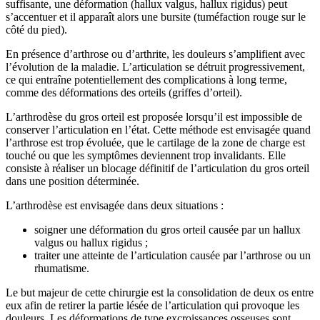
suffisante, une déformation (hallux valgus, hallux rigidus) peut
s’accentuer et il apparaît alors une bursite (tuméfaction rouge sur le
côté du pied).
En présence d’arthrose ou d’arthrite, les douleurs s’amplifient avec
l’évolution de la maladie. L’articulation se détruit progressivement,
ce qui entraîne potentiellement des complications à long terme,
comme des déformations des orteils (griffes d’orteil).
L’arthrodèse du gros orteil est proposée lorsqu’il est impossible de
conserver l’articulation en l’état. Cette méthode est envisagée quand
l’arthrose est trop évoluée, que le cartilage de la zone de charge est
touché ou que les symptômes deviennent trop invalidants. Elle
consiste à réaliser un blocage définitif de l’articulation du gros orteil
dans une position déterminée.
L’arthrodèse est envisagée dans deux situations :
soigner une déformation du gros orteil causée par un hallux
valgus ou hallux rigidus ;
traiter une atteinte de l’articulation causée par l’arthrose ou un
rhumatisme.
Le but majeur de cette chirurgie est la consolidation de deux os entre
eux afin de retirer la partie lésée de l’articulation qui provoque les
douleurs. Les déformations de type excroissances osseuses sont