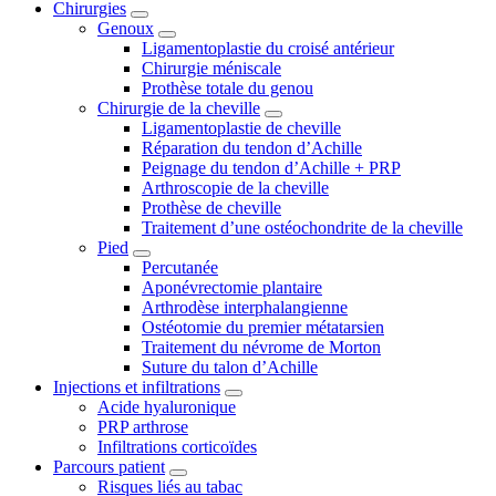
Chirurgies
Genoux
Ligamentoplastie du croisé antérieur
Chirurgie méniscale
Prothèse totale du genou
Chirurgie de la cheville
Ligamentoplastie de cheville
Réparation du tendon d’Achille
Peignage du tendon d’Achille + PRP
Arthroscopie de la cheville
Prothèse de cheville
Traitement d’une ostéochondrite de la cheville
Pied
Percutanée
Aponévrectomie plantaire
Arthrodèse interphalangienne
Ostéotomie du premier métatarsien
Traitement du névrome de Morton
Suture du talon d’Achille
Injections et infiltrations
Acide hyaluronique
PRP arthrose
Infiltrations corticoïdes
Parcours patient
Risques liés au tabac