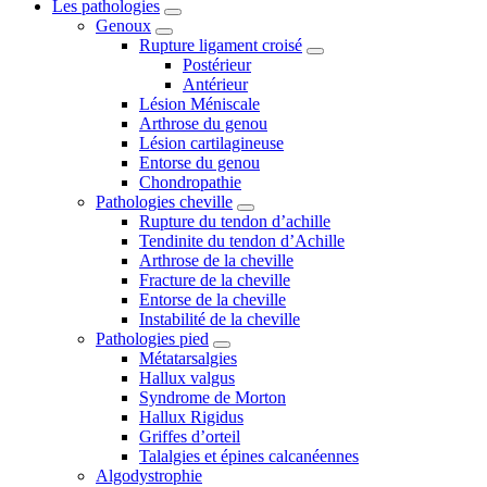
Les pathologies
Genoux
Rupture ligament croisé
Postérieur
Antérieur
Lésion Méniscale
Arthrose du genou
Lésion cartilagineuse
Entorse du genou
Chondropathie
Pathologies cheville
Rupture du tendon d’achille
Tendinite du tendon d’Achille
Arthrose de la cheville
Fracture de la cheville
Entorse de la cheville
Instabilité de la cheville
Pathologies pied
Métatarsalgies
Hallux valgus
Syndrome de Morton
Hallux Rigidus
Griffes d’orteil
Talalgies et épines calcanéennes
Algodystrophie