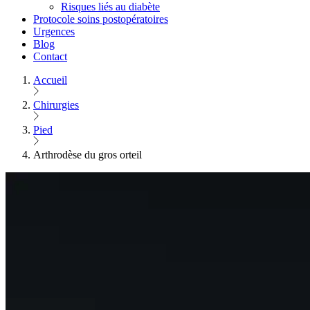
Risques liés au diabète
Protocole soins postopératoires
Urgences
Blog
Contact
Accueil
Chirurgies
Pied
Arthrodèse du gros orteil