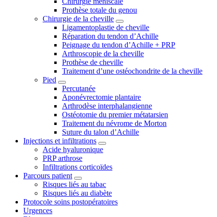
Chirurgie méniscale
Prothèse totale du genou
Chirurgie de la cheville
Ligamentoplastie de cheville
Réparation du tendon d’Achille
Peignage du tendon d’Achille + PRP
Arthroscopie de la cheville
Prothèse de cheville
Traitement d’une ostéochondrite de la cheville
Pied
Percutanée
Aponévrectomie plantaire
Arthrodèse interphalangienne
Ostéotomie du premier métatarsien
Traitement du névrome de Morton
Suture du talon d’Achille
Injections et infiltrations
Acide hyaluronique
PRP arthrose
Infiltrations corticoïdes
Parcours patient
Risques liés au tabac
Risques liés au diabète
Protocole soins postopératoires
Urgences