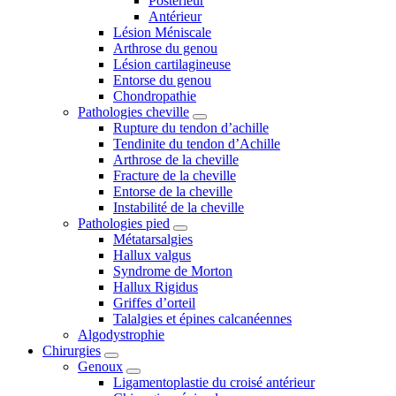
Postérieur
Antérieur
Lésion Méniscale
Arthrose du genou
Lésion cartilagineuse
Entorse du genou
Chondropathie
Pathologies cheville
Rupture du tendon d’achille
Tendinite du tendon d’Achille
Arthrose de la cheville
Fracture de la cheville
Entorse de la cheville
Instabilité de la cheville
Pathologies pied
Métatarsalgies
Hallux valgus
Syndrome de Morton
Hallux Rigidus
Griffes d’orteil
Talalgies et épines calcanéennes
Algodystrophie
Chirurgies
Genoux
Ligamentoplastie du croisé antérieur