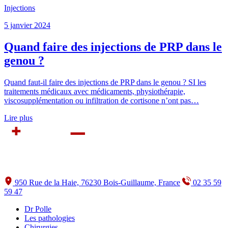
Injections
5 janvier 2024
Quand faire des injections de PRP dans le
genou ?
Quand faut-il faire des injections de PRP dans le genou ? SI les
traitements médicaux avec médicaments, physiothérapie,
viscosupplémentation ou infiltration de cortisone n’ont pas…
Lire plus
950 Rue de la Haie, 76230 Bois-Guillaume, France
02 35 59
59 47
Dr Polle
Les pathologies
Chirurgies