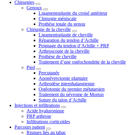
Chirurgies
Genoux
Ligamentoplastie du croisé antérieur
Chirurgie méniscale
Prothèse totale du genou
Chirurgie de la cheville
Ligamentoplastie de cheville
Réparation du tendon d’Achille
Peignage du tendon d’Achille + PRP
Arthroscopie de la cheville
Prothèse de cheville
Traitement d’une ostéochondrite de la cheville
Pied
Percutanée
Aponévrectomie plantaire
Arthrodèse interphalangienne
Ostéotomie du premier métatarsien
Traitement du névrome de Morton
Suture du talon d’Achille
Injections et infiltrations
Acide hyaluronique
PRP arthrose
Infiltrations corticoïdes
Parcours patient
Risques liés au tabac