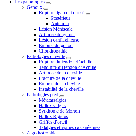
Les pathologies
Genoux
Rupture ligament croisé
Postérieur
Antérieur
Lésion Méniscale
Arthrose du genou
Lésion cartilagineuse
Entorse du genou
Chondropathie
Pathologies cheville
Rupture du tendon d’achille
Tendinite du tendon d’Achille
Arthrose de la cheville
Fracture de la cheville
Entorse de la cheville
Instabilité de la cheville
Pathologies pied
Métatarsalgies
Hallux valgus
Syndrome de Morton
Hallux Rigidus
Griffes d’orteil
Talalgies et épines calcanéennes
Algodystrophie