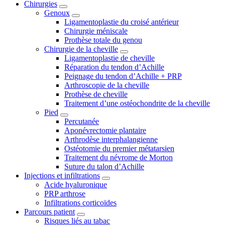
Chirurgies
Genoux
Ligamentoplastie du croisé antérieur
Chirurgie méniscale
Prothèse totale du genou
Chirurgie de la cheville
Ligamentoplastie de cheville
Réparation du tendon d’Achille
Peignage du tendon d’Achille + PRP
Arthroscopie de la cheville
Prothèse de cheville
Traitement d’une ostéochondrite de la cheville
Pied
Percutanée
Aponévrectomie plantaire
Arthrodèse interphalangienne
Ostéotomie du premier métatarsien
Traitement du névrome de Morton
Suture du talon d’Achille
Injections et infiltrations
Acide hyaluronique
PRP arthrose
Infiltrations corticoïdes
Parcours patient
Risques liés au tabac