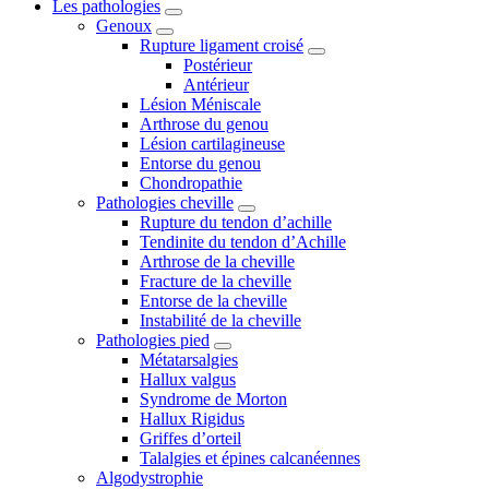
Les pathologies
Genoux
Rupture ligament croisé
Postérieur
Antérieur
Lésion Méniscale
Arthrose du genou
Lésion cartilagineuse
Entorse du genou
Chondropathie
Pathologies cheville
Rupture du tendon d’achille
Tendinite du tendon d’Achille
Arthrose de la cheville
Fracture de la cheville
Entorse de la cheville
Instabilité de la cheville
Pathologies pied
Métatarsalgies
Hallux valgus
Syndrome de Morton
Hallux Rigidus
Griffes d’orteil
Talalgies et épines calcanéennes
Algodystrophie