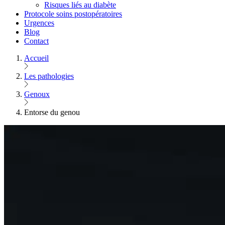
Risques liés au diabète
Protocole soins postopératoires
Urgences
Blog
Contact
Accueil
Les pathologies
Genoux
Entorse du genou