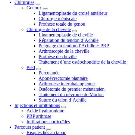
Chirurgies
Genoux
Ligamentoplastie du croisé antérieur
Chirurgie méniscale
Prothèse totale du genou
Chirurgie de la cheville
Ligamentoplastie de cheville
Réparation du tendon d’Achille
Peignage du tendon d’Achille + PRP
Arthroscopie de la cheville
Prothèse de cheville
Traitement d’une ostéochondrite de la cheville
Pied
Percutanée
Aponévrectomie plantaire
Arthrodèse interphalangienne
Ostéotomie du premier métatarsien
Traitement du névrome de Morton
Suture du talon d’Achille
Injections et infiltrations
Acide hyaluronique
PRP arthrose
Infiltrations corticoïdes
Parcours patient
Risques liés au tabac