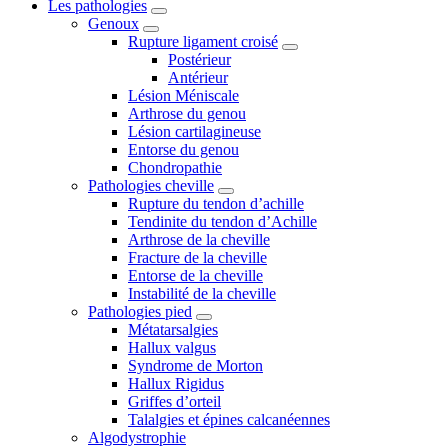
Les pathologies
Genoux
Rupture ligament croisé
Postérieur
Antérieur
Lésion Méniscale
Arthrose du genou
Lésion cartilagineuse
Entorse du genou
Chondropathie
Pathologies cheville
Rupture du tendon d’achille
Tendinite du tendon d’Achille
Arthrose de la cheville
Fracture de la cheville
Entorse de la cheville
Instabilité de la cheville
Pathologies pied
Métatarsalgies
Hallux valgus
Syndrome de Morton
Hallux Rigidus
Griffes d’orteil
Talalgies et épines calcanéennes
Algodystrophie