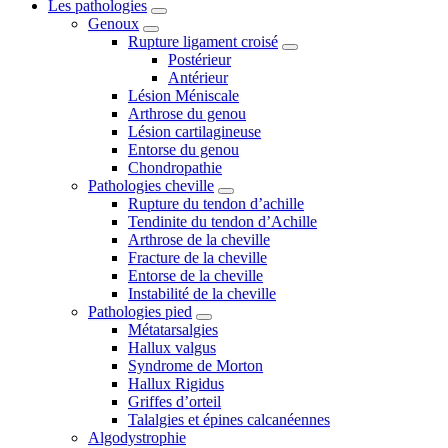
Les pathologies
Genoux
Rupture ligament croisé
Postérieur
Antérieur
Lésion Méniscale
Arthrose du genou
Lésion cartilagineuse
Entorse du genou
Chondropathie
Pathologies cheville
Rupture du tendon d’achille
Tendinite du tendon d’Achille
Arthrose de la cheville
Fracture de la cheville
Entorse de la cheville
Instabilité de la cheville
Pathologies pied
Métatarsalgies
Hallux valgus
Syndrome de Morton
Hallux Rigidus
Griffes d’orteil
Talalgies et épines calcanéennes
Algodystrophie