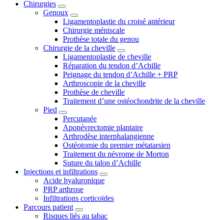
Chirurgies
Genoux
Ligamentoplastie du croisé antérieur
Chirurgie méniscale
Prothèse totale du genou
Chirurgie de la cheville
Ligamentoplastie de cheville
Réparation du tendon d’Achille
Peignage du tendon d’Achille + PRP
Arthroscopie de la cheville
Prothèse de cheville
Traitement d’une ostéochondrite de la cheville
Pied
Percutanée
Aponévrectomie plantaire
Arthrodèse interphalangienne
Ostéotomie du premier métatarsien
Traitement du névrome de Morton
Suture du talon d’Achille
Injections et infiltrations
Acide hyaluronique
PRP arthrose
Infiltrations corticoïdes
Parcours patient
Risques liés au tabac