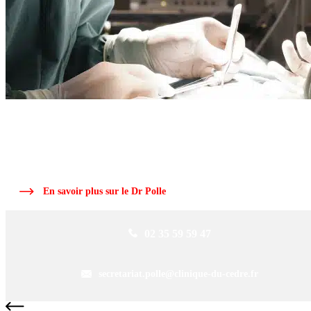
ARTICLE RÉDIGÉ PAR LE
DR POLLE
Le Dr Polle, chirurgien orthopédique, ancien interne des hôpitaux de Roue
depuis plus de 25 ans dans la région.
En savoir plus sur le Dr Polle
02 35 59 59 47
secretariat.polle@clinique-du-cedre.fr