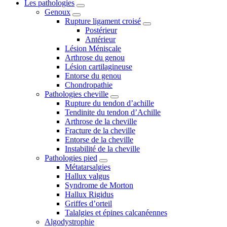
Les pathologies
Genoux
Rupture ligament croisé
Postérieur
Antérieur
Lésion Méniscale
Arthrose du genou
Lésion cartilagineuse
Entorse du genou
Chondropathie
Pathologies cheville
Rupture du tendon d’achille
Tendinite du tendon d’Achille
Arthrose de la cheville
Fracture de la cheville
Entorse de la cheville
Instabilité de la cheville
Pathologies pied
Métatarsalgies
Hallux valgus
Syndrome de Morton
Hallux Rigidus
Griffes d’orteil
Talalgies et épines calcanéennes
Algodystrophie