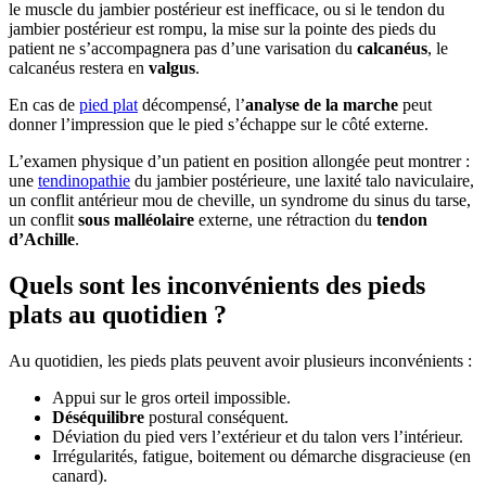
le muscle du jambier postérieur est inefficace, ou si le tendon du
jambier postérieur est rompu, la mise sur la pointe des pieds du
patient ne s’accompagnera pas d’une varisation du
calcanéus
, le
calcanéus restera en
valgus
.
En cas de
pied plat
décompensé, l’
analyse de la marche
peut
donner l’impression que le pied s’échappe sur le côté externe.
L’examen physique d’un patient en position allongée peut montrer :
une
tendinopathie
du jambier postérieure, une laxité talo naviculaire,
un conflit antérieur mou de cheville, un syndrome du sinus du tarse,
un conflit
sous malléolaire
externe, une rétraction du
tendon
d’Achille
.
Quels sont les inconvénients des pieds
plats au quotidien ?
Au quotidien, les pieds plats peuvent avoir plusieurs inconvénients :
Appui sur le gros orteil impossible.
Déséquilibre
postural conséquent.
Déviation du pied vers l’extérieur et du talon vers l’intérieur.
Irrégularités, fatigue, boitement ou démarche disgracieuse (en
canard).