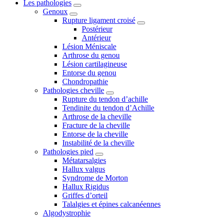
Les pathologies
Genoux
Rupture ligament croisé
Postérieur
Antérieur
Lésion Méniscale
Arthrose du genou
Lésion cartilagineuse
Entorse du genou
Chondropathie
Pathologies cheville
Rupture du tendon d’achille
Tendinite du tendon d’Achille
Arthrose de la cheville
Fracture de la cheville
Entorse de la cheville
Instabilité de la cheville
Pathologies pied
Métatarsalgies
Hallux valgus
Syndrome de Morton
Hallux Rigidus
Griffes d’orteil
Talalgies et épines calcanéennes
Algodystrophie