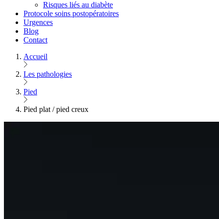
Risques liés au diabète
Protocole soins postopératoires
Urgences
Blog
Contact
Accueil
Les pathologies
Pied
Pied plat / pied creux