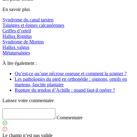
En savoir plus
Syndrome du canal tarsien
Talalgies et épines calcanéennes
Griffes d’orteil
Hallux Rigidus
Syndrome de Morton
Hallux valgus
Métatarsalgies
À lire également :
Qu’est-ce qu’une nécrose osseuse et comment la soigner ?
Les pathologies du pied en orthopédie : oignons, orteils en
marteau, fasciite plantaire
Rupture du tendon d’Achille : quand faut-il opérer ?
Laissez votre commentaire
Commentaire
Le champ n’est pas valide