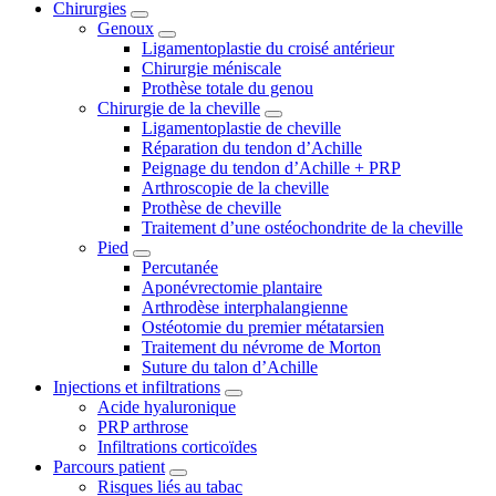
Chirurgies
Genoux
Ligamentoplastie du croisé antérieur
Chirurgie méniscale
Prothèse totale du genou
Chirurgie de la cheville
Ligamentoplastie de cheville
Réparation du tendon d’Achille
Peignage du tendon d’Achille + PRP
Arthroscopie de la cheville
Prothèse de cheville
Traitement d’une ostéochondrite de la cheville
Pied
Percutanée
Aponévrectomie plantaire
Arthrodèse interphalangienne
Ostéotomie du premier métatarsien
Traitement du névrome de Morton
Suture du talon d’Achille
Injections et infiltrations
Acide hyaluronique
PRP arthrose
Infiltrations corticoïdes
Parcours patient
Risques liés au tabac