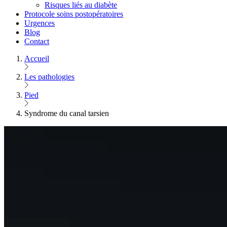
Risques liés au diabète
Protocole soins postopératoires
Urgences
Blog
Contact
Accueil
Les pathologies
Pied
Syndrome du canal tarsien