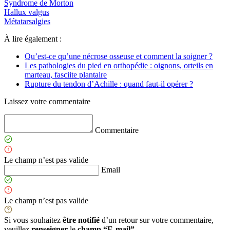
Syndrome de Morton
Hallux valgus
Métatarsalgies
À lire également :
Qu’est-ce qu’une nécrose osseuse et comment la soigner ?
Les pathologies du pied en orthopédie : oignons, orteils en
marteau, fasciite plantaire
Rupture du tendon d’Achille : quand faut-il opérer ?
Laissez votre commentaire
Commentaire
Le champ n’est pas valide
Email
Le champ n’est pas valide
Si vous souhaitez
être notifié
d’un retour sur votre commentaire,
veuillez
renseigner
le
champ “E-mail”
.