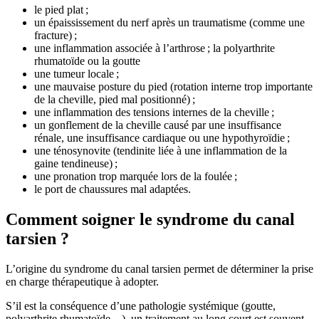
le pied plat ;
un épaississement du nerf après un traumatisme (comme une
fracture) ;
une inflammation associée à l’arthrose ; la polyarthrite
rhumatoïde ou la goutte
une tumeur locale ;
une mauvaise posture du pied (rotation interne trop importante
de la cheville, pied mal positionné) ;
une inflammation des tensions internes de la cheville ;
un gonflement de la cheville causé par une insuffisance
rénale, une insuffisance cardiaque ou une hypothyroïdie ;
une ténosynovite (tendinite liée à une inflammation de la
gaine tendineuse) ;
une pronation trop marquée lors de la foulée ;
le port de chaussures mal adaptées.
Comment soigner le syndrome du canal
tarsien ?
L’origine du syndrome du canal tarsien permet de déterminer la prise
en charge thérapeutique à adopter.
S’il est la conséquence d’une pathologie systémique (goutte,
polyarthrite rhumatoïde…), un traitement au long court est souvent