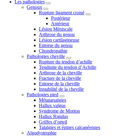
Les pathologies
Genoux
Rupture ligament croisé
Postérieur
Antérieur
Lésion Méniscale
Arthrose du genou
Lésion cartilagineuse
Entorse du genou
Chondropathie
Pathologies cheville
Rupture du tendon d’achille
Tendinite du tendon d’Achille
Arthrose de la cheville
Fracture de la cheville
Entorse de la cheville
Instabilité de la cheville
Pathologies pied
Métatarsalgies
Hallux valgus
Syndrome de Morton
Hallux Rigidus
Griffes d’orteil
Talalgies et épines calcanéennes
Algodystrophie