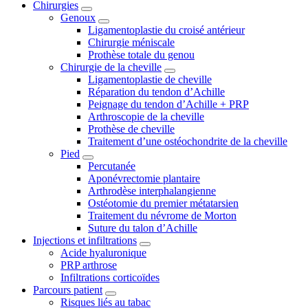
Chirurgies
Genoux
Ligamentoplastie du croisé antérieur
Chirurgie méniscale
Prothèse totale du genou
Chirurgie de la cheville
Ligamentoplastie de cheville
Réparation du tendon d’Achille
Peignage du tendon d’Achille + PRP
Arthroscopie de la cheville
Prothèse de cheville
Traitement d’une ostéochondrite de la cheville
Pied
Percutanée
Aponévrectomie plantaire
Arthrodèse interphalangienne
Ostéotomie du premier métatarsien
Traitement du névrome de Morton
Suture du talon d’Achille
Injections et infiltrations
Acide hyaluronique
PRP arthrose
Infiltrations corticoïdes
Parcours patient
Risques liés au tabac