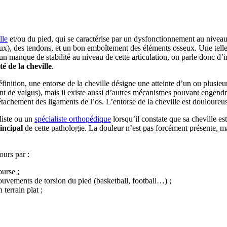
lle
et/ou du pied, qui se caractérise par un dysfonctionnement au niveau 
ux), des tendons, et un bon emboîtement des éléments osseux. Une telle 
manque de stabilité au niveau de cette articulation, on parle donc d’insta
té de la cheville
.
éfinition, une entorse de la cheville désigne une atteinte d’un ou plusie
t de valgus), mais il existe aussi d’autres mécanismes pouvant engend
étachement des ligaments de l’os. L’entorse de la cheville est douloure
liste ou un
spécialiste orthopédique
lorsqu’il constate que sa cheville es
incipal
de cette pathologie. La douleur n’est pas forcément présente, ma
ours par :
urse ;
mouvements de torsion du pied (basketball, football…) ;
 terrain plat ;