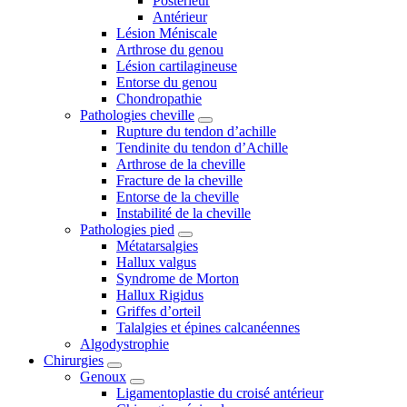
Postérieur
Antérieur
Lésion Méniscale
Arthrose du genou
Lésion cartilagineuse
Entorse du genou
Chondropathie
Pathologies cheville
Rupture du tendon d’achille
Tendinite du tendon d’Achille
Arthrose de la cheville
Fracture de la cheville
Entorse de la cheville
Instabilité de la cheville
Pathologies pied
Métatarsalgies
Hallux valgus
Syndrome de Morton
Hallux Rigidus
Griffes d’orteil
Talalgies et épines calcanéennes
Algodystrophie
Chirurgies
Genoux
Ligamentoplastie du croisé antérieur