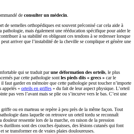
recommandé de
consulter un médecin
.
 port de semelles orthopédiques est souvent préconisé car cela aide à
 la pathologie, mais également une rééducation spécifique pour aider le
ntribuer à sa stabilité en obligeant ces tendons à se redresser lorsque
 peut arriver que l’instabilité de la cheville se complique et génère une
fortable qui se traduit par
une déformation des orteils
, le plus
ncernés par cette pathologie sont
les pieds dits « grecs »
car le
 il faut garder en mémoire que cette pathologie peut toucher n’importe
rs appelés «
orteils en griffes
» du fait de leur aspect physique. L’orteil
nte pas vers l’avant mais se plie ou s’incurve vers le bas. C’est une
t en griffe ou en marteau se repère à peu près de la même façon. Tout
pathologie dans laquelle on retrouve un orteil tordu se reconnaît
i la douleur ressentie lors de la marche, en raison de la pression
es durillons sont des couches épaisses, des lésions cutanés qui font
et se transformer en de vraies plaies douloureuses.