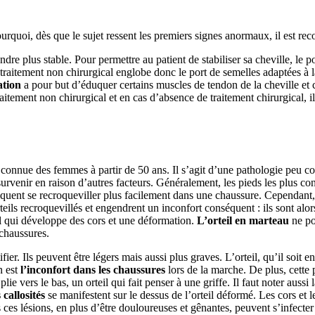
ourquoi, dès que le sujet ressent les premiers signes anormaux, il est 
endre plus stable. Pour permettre au patient de stabiliser sa cheville, le
e traitement non chirurgical englobe donc le port de semelles adaptées à
ation
a pour but d’éduquer certains muscles de tendon de la cheville et co
aitement non chirurgical et en cas d’absence de traitement chirurgical, il
onnue des femmes à partir de 50 ans. Il s’agit d’une pathologie peu con
urvenir en raison d’autres facteurs. Généralement, les pieds les plus co
séquent se recroqueviller plus facilement dans une chaussure. Cependant,
rteils recroquevillés et engendrent un inconfort conséquent : ils sont alo
eil qui développe des cors et une déformation.
L’orteil en marteau
ne poi
 chaussures.
ifier. Ils peuvent être légers mais aussi plus graves. L’orteil, qu’il soi
n est
l’inconfort dans les chaussures
lors de la marche. De plus, cette 
 plie vers le bas, un orteil qui fait penser à une griffe. Il faut noter auss
 callosités
se manifestent sur le dessus de l’orteil déformé. Les cors et l
ces lésions, en plus d’être douloureuses et gênantes, peuvent s’infecter 