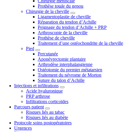
Chirurgie méniscale
Prothèse totale du genou
Chirurgie de la cheville
Ligamentoplastie de cheville
Réparation du tendon d’Achille
Peignage du tendon d’Achille + PRP
Arthroscopie de la cheville
Prothèse de cheville
Traitement d’une ostéochondrite de la cheville
Pied
Percutanée
Aponévrectomie plantaire
Arthrodèse interphalangienne
Ostéotomie du premier métatarsien
Traitement du névrome de Morton
Suture du talon d’Achille
Injections et infiltrations
Acide hyaluronique
PRP arthrose
Infiltrations corticoïdes
Parcours patient
Risques liés au tabac
Risques liés au diabète
Protocole soins postopératoires
Urgences