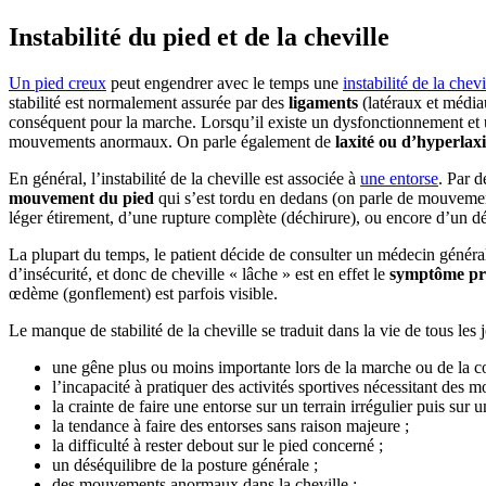
Instabilité du pied et de la cheville
Un pied creux
peut engendrer avec le temps une
instabilité de la chevi
stabilité est normalement assurée par des
ligaments
(latéraux et média
conséquent pour la marche. Lorsqu’il existe un dysfonctionnement et un 
mouvements anormaux. On parle également de
laxité ou d’hyperlaxi
En général, l’instabilité de la cheville est associée à
une entorse
. Par d
mouvement du pied
qui s’est tordu en dedans (on parle de mouvemen
léger étirement, d’une rupture complète (déchirure), ou encore d’un d
La plupart du temps, le patient décide de consulter un médecin généra
d’insécurité, et donc de cheville « lâche » est en effet le
symptôme pr
œdème (gonflement) est parfois visible.
Le manque de stabilité de la cheville se traduit dans la vie de tous les j
une gêne plus ou moins importante lors de la marche ou de la co
l’incapacité à pratiquer des activités sportives nécessitant des 
la crainte de faire une entorse sur un terrain irrégulier puis sur un
la tendance à faire des entorses sans raison majeure ;
la difficulté à rester debout sur le pied concerné ;
un déséquilibre de la posture générale ;
des mouvements anormaux dans la cheville ;