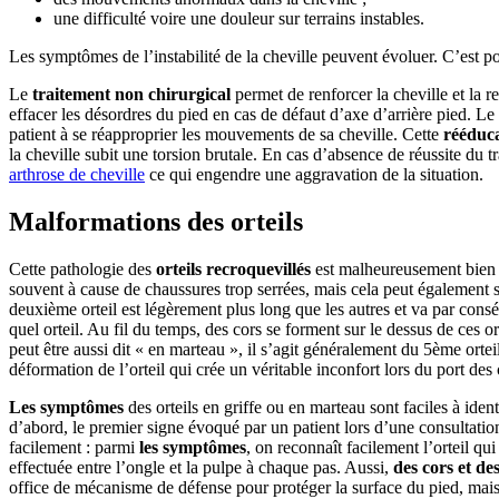
une difficulté voire une douleur sur terrains instables.
Les symptômes de l’instabilité de la cheville peuvent évoluer. C’est p
Le
traitement non chirurgical
permet de renforcer la cheville et la r
effacer les désordres du pied en cas de défaut d’axe d’arrière pied. L
patient à se réapproprier les mouvements de sa cheville. Cette
rééduc
la cheville subit une torsion brutale. En cas d’absence de réussite du tr
arthrose de cheville
ce qui engendre une aggravation de la situation.
Malformations des orteils
Cette pathologie des
orteils recroquevillés
est malheureusement bien c
souvent à cause de chaussures trop serrées, mais cela peut également s
deuxième orteil est légèrement plus long que les autres et va par con
quel orteil. Au fil du temps, des cors se forment sur le dessus de ces o
peut être aussi dit « en marteau », il s’agit généralement du 5ème ort
déformation de l’orteil qui crée un véritable inconfort lors du port des
Les symptômes
des orteils en griffe ou en marteau sont faciles à ident
d’abord, le premier signe évoqué par un patient lors d’une consultatio
facilement : parmi
les symptômes
, on reconnaît facilement l’orteil qui
effectuée entre l’ongle et la pulpe à chaque pas. Aussi,
des cors et des
office de mécanisme de défense pour protéger la surface du pied, mais 