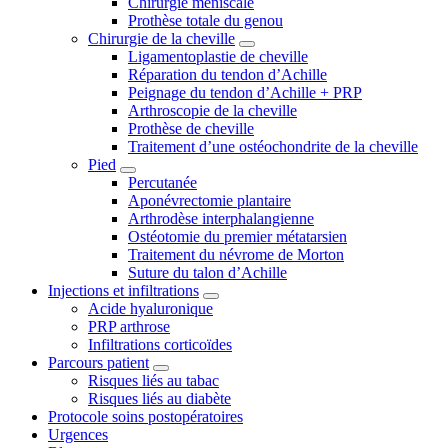
Chirurgie méniscale
Prothèse totale du genou
Chirurgie de la cheville
Ligamentoplastie de cheville
Réparation du tendon d’Achille
Peignage du tendon d’Achille + PRP
Arthroscopie de la cheville
Prothèse de cheville
Traitement d’une ostéochondrite de la cheville
Pied
Percutanée
Aponévrectomie plantaire
Arthrodèse interphalangienne
Ostéotomie du premier métatarsien
Traitement du névrome de Morton
Suture du talon d’Achille
Injections et infiltrations
Acide hyaluronique
PRP arthrose
Infiltrations corticoïdes
Parcours patient
Risques liés au tabac
Risques liés au diabète
Protocole soins postopératoires
Urgences