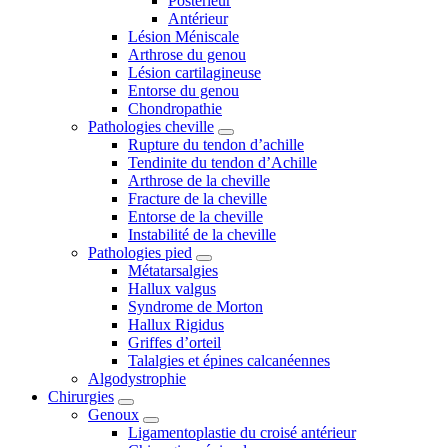
Postérieur
Antérieur
Lésion Méniscale
Arthrose du genou
Lésion cartilagineuse
Entorse du genou
Chondropathie
Pathologies cheville
Rupture du tendon d’achille
Tendinite du tendon d’Achille
Arthrose de la cheville
Fracture de la cheville
Entorse de la cheville
Instabilité de la cheville
Pathologies pied
Métatarsalgies
Hallux valgus
Syndrome de Morton
Hallux Rigidus
Griffes d’orteil
Talalgies et épines calcanéennes
Algodystrophie
Chirurgies
Genoux
Ligamentoplastie du croisé antérieur