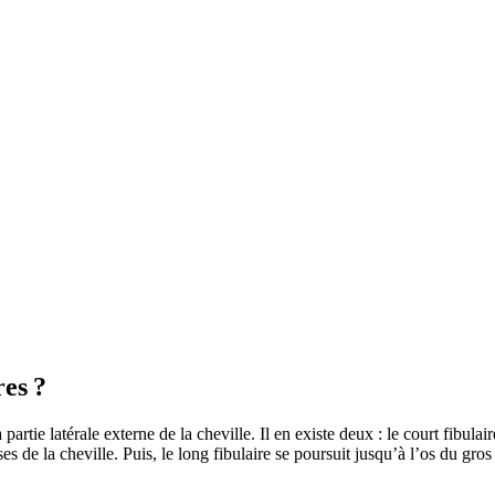
res ?
partie latérale externe de la cheville. Il en existe deux : le court fibulair
s de la cheville. Puis, le long fibulaire se poursuit jusqu’à l’os du gros o