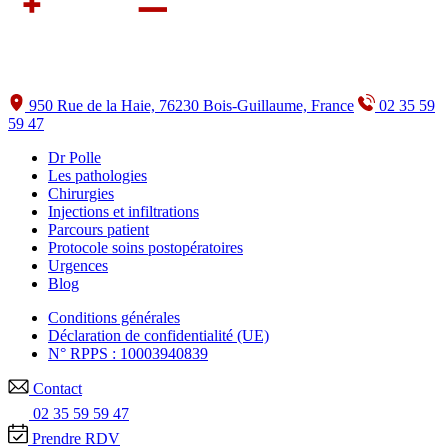
950 Rue de la Haie, 76230 Bois-Guillaume, France
02 35 59
59 47
Dr Polle
Les pathologies
Chirurgies
Injections et infiltrations
Parcours patient
Protocole soins postopératoires
Urgences
Blog
Conditions générales
Déclaration de confidentialité (UE)
N° RPPS : 10003940839
Contact
02 35 59 59 47
Prendre RDV