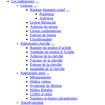
Les pathologies
Genoux
Rupture ligament croisé
Postérieur
Antérieur
Lésion Méniscale
Arthrose du genou
Lésion cartilagineuse
Entorse du genou
Chondropathie
Pathologies cheville
Rupture du tendon d’achille
Tendinite du tendon d’Achille
Arthrose de la cheville
Fracture de la cheville
Entorse de la cheville
Instabilité de la cheville
Pathologies pied
Métatarsalgies
Hallux valgus
Syndrome de Morton
Hallux Rigidus
Griffes d’orteil
Talalgies et épines calcanéennes
Algodystrophie