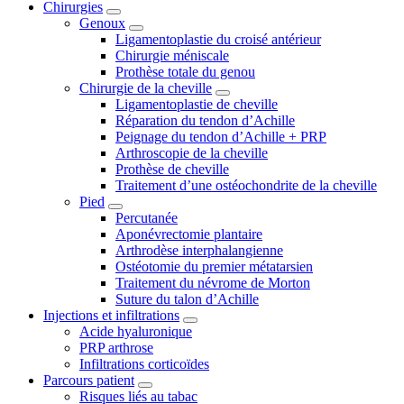
Chirurgies
Genoux
Ligamentoplastie du croisé antérieur
Chirurgie méniscale
Prothèse totale du genou
Chirurgie de la cheville
Ligamentoplastie de cheville
Réparation du tendon d’Achille
Peignage du tendon d’Achille + PRP
Arthroscopie de la cheville
Prothèse de cheville
Traitement d’une ostéochondrite de la cheville
Pied
Percutanée
Aponévrectomie plantaire
Arthrodèse interphalangienne
Ostéotomie du premier métatarsien
Traitement du névrome de Morton
Suture du talon d’Achille
Injections et infiltrations
Acide hyaluronique
PRP arthrose
Infiltrations corticoïdes
Parcours patient
Risques liés au tabac