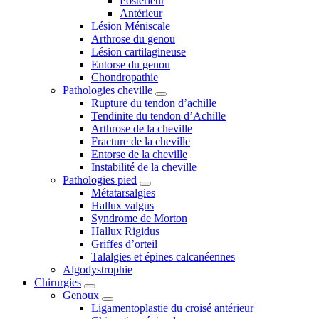
Postérieur
Antérieur
Lésion Méniscale
Arthrose du genou
Lésion cartilagineuse
Entorse du genou
Chondropathie
Pathologies cheville
Rupture du tendon d’achille
Tendinite du tendon d’Achille
Arthrose de la cheville
Fracture de la cheville
Entorse de la cheville
Instabilité de la cheville
Pathologies pied
Métatarsalgies
Hallux valgus
Syndrome de Morton
Hallux Rigidus
Griffes d’orteil
Talalgies et épines calcanéennes
Algodystrophie
Chirurgies
Genoux
Ligamentoplastie du croisé antérieur