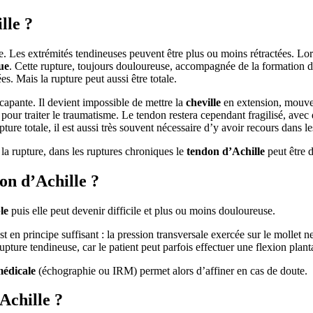
lle ?
e. Les extrémités tendineuses peuvent être plus ou moins rétractées. Lor
ue
. Cette rupture, toujours douloureuse, accompagnée de la formation
s. Mais la rupture peut aussi être totale.
capante. Il devient impossible de mettre la
cheville
en extension, mouve
e pour traiter le traumatisme. Le tendon restera cependant fragilisé, ave
ture totale, il est aussi très souvent nécessaire d’y avoir recours dans les
 la rupture, dans les ruptures chroniques le
tendon d’Achille
peut être d
n d’Achille ?
le
puis elle peut devenir difficile et plus ou moins douloureuse.
st en principe suffisant : la pression transversale exercée sur le mollet 
ure tendineuse, car le patient peut parfois effectuer une flexion plantai
médicale
(échographie ou IRM) permet alors d’affiner en cas de doute.
Achille ?