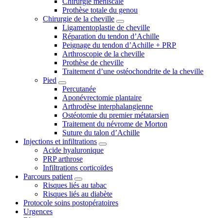
Chirurgie méniscale
Prothèse totale du genou
Chirurgie de la cheville
Ligamentoplastie de cheville
Réparation du tendon d’Achille
Peignage du tendon d’Achille + PRP
Arthroscopie de la cheville
Prothèse de cheville
Traitement d’une ostéochondrite de la cheville
Pied
Percutanée
Aponévrectomie plantaire
Arthrodèse interphalangienne
Ostéotomie du premier métatarsien
Traitement du névrome de Morton
Suture du talon d’Achille
Injections et infiltrations
Acide hyaluronique
PRP arthrose
Infiltrations corticoïdes
Parcours patient
Risques liés au tabac
Risques liés au diabète
Protocole soins postopératoires
Urgences