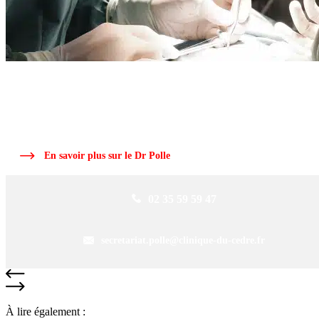
ARTICLE RÉDIGÉ PAR LE
DR POLLE
Le Dr Polle, chirurgien orthopédique, ancien interne des hôpitaux de Roue
depuis plus de 25 ans dans la région.
En savoir plus sur le Dr Polle
02 35 59 59 47
secretariat.polle@clinique-du-cedre.fr
À lire également :