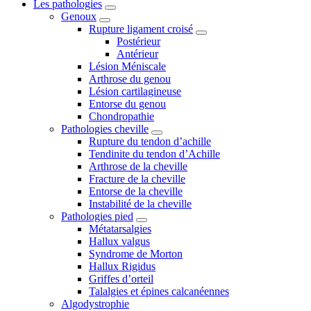
Les pathologies
Genoux
Rupture ligament croisé
Postérieur
Antérieur
Lésion Méniscale
Arthrose du genou
Lésion cartilagineuse
Entorse du genou
Chondropathie
Pathologies cheville
Rupture du tendon d’achille
Tendinite du tendon d’Achille
Arthrose de la cheville
Fracture de la cheville
Entorse de la cheville
Instabilité de la cheville
Pathologies pied
Métatarsalgies
Hallux valgus
Syndrome de Morton
Hallux Rigidus
Griffes d’orteil
Talalgies et épines calcanéennes
Algodystrophie