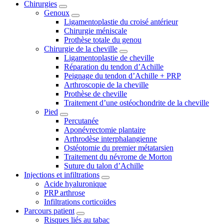
Chirurgies
Genoux
Ligamentoplastie du croisé antérieur
Chirurgie méniscale
Prothèse totale du genou
Chirurgie de la cheville
Ligamentoplastie de cheville
Réparation du tendon d’Achille
Peignage du tendon d’Achille + PRP
Arthroscopie de la cheville
Prothèse de cheville
Traitement d’une ostéochondrite de la cheville
Pied
Percutanée
Aponévrectomie plantaire
Arthrodèse interphalangienne
Ostéotomie du premier métatarsien
Traitement du névrome de Morton
Suture du talon d’Achille
Injections et infiltrations
Acide hyaluronique
PRP arthrose
Infiltrations corticoïdes
Parcours patient
Risques liés au tabac