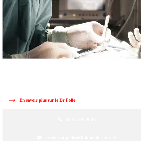
ARTICLE RÉDIGÉ PAR LE
DR POLLE
Le Dr Polle, chirurgien orthopédique, ancien interne des hôpitaux de Roue
depuis plus de 25 ans dans la région.
En savoir plus sur le Dr Polle
02 35 59 59 47
secretariat.polle@clinique-du-cedre.fr