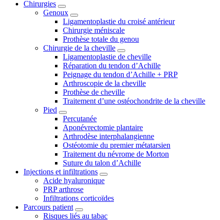
Chirurgies
Genoux
Ligamentoplastie du croisé antérieur
Chirurgie méniscale
Prothèse totale du genou
Chirurgie de la cheville
Ligamentoplastie de cheville
Réparation du tendon d’Achille
Peignage du tendon d’Achille + PRP
Arthroscopie de la cheville
Prothèse de cheville
Traitement d’une ostéochondrite de la cheville
Pied
Percutanée
Aponévrectomie plantaire
Arthrodèse interphalangienne
Ostéotomie du premier métatarsien
Traitement du névrome de Morton
Suture du talon d’Achille
Injections et infiltrations
Acide hyaluronique
PRP arthrose
Infiltrations corticoïdes
Parcours patient
Risques liés au tabac