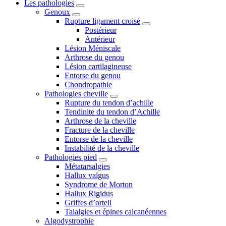
Les pathologies
Genoux
Rupture ligament croisé
Postérieur
Antérieur
Lésion Méniscale
Arthrose du genou
Lésion cartilagineuse
Entorse du genou
Chondropathie
Pathologies cheville
Rupture du tendon d’achille
Tendinite du tendon d’Achille
Arthrose de la cheville
Fracture de la cheville
Entorse de la cheville
Instabilité de la cheville
Pathologies pied
Métatarsalgies
Hallux valgus
Syndrome de Morton
Hallux Rigidus
Griffes d’orteil
Talalgies et épines calcanéennes
Algodystrophie