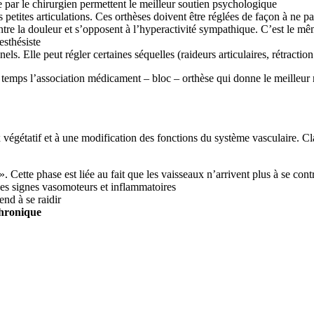
e par le chirurgien permettent le meilleur soutien psychologique
es petites articulations. Ces orthèses doivent être réglées de façon à ne p
contre la douleur et s’opposent à l’hyperactivité sympathique. C’est le m
nesthésiste
nels. Elle peut régler certaines séquelles (raideurs articulaires, rétracti
u temps l’association médicament – bloc – orthèse qui donne le meilleur r
végétatif et à une modification des fonctions du système vasculaire. Cla
 Cette phase est liée au fait que les vaisseaux n’arrivent plus à se cont
des signes vasomoteurs et inflammatoires
tend à se raidir
hronique