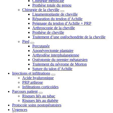
Chirurgie méniscale
Prothèse totale du genou
Chirurgie de la cheville
Ligamentoplastie de cheville
Réparation du tendon d’Achille
Peignage du tendon d’Achille + PRP
Arthroscopie de la cheville
Prothèse de cheville
Traitement d’une ostéochondrite de la cheville
Pied
Percutanée
Aponévrectomie plantaire
Arthrodèse interphalangienne
Ostéotomie du premier métatarsien
Traitement du névrome de Morton
Suture du talon d’Achille
Injections et infiltrations
Acide hyaluronique
PRP arthrose
Infiltrations corticoïdes
Parcours patient
Risques liés au tabac
Risques liés au diabète
Protocole soins postopératoires
Urgences