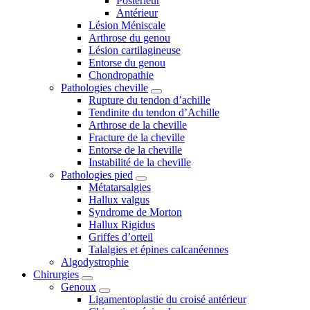
Postérieur
Antérieur
Lésion Méniscale
Arthrose du genou
Lésion cartilagineuse
Entorse du genou
Chondropathie
Pathologies cheville
Rupture du tendon d’achille
Tendinite du tendon d’Achille
Arthrose de la cheville
Fracture de la cheville
Entorse de la cheville
Instabilité de la cheville
Pathologies pied
Métatarsalgies
Hallux valgus
Syndrome de Morton
Hallux Rigidus
Griffes d’orteil
Talalgies et épines calcanéennes
Algodystrophie
Chirurgies
Genoux
Ligamentoplastie du croisé antérieur