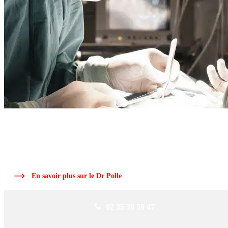
ARTICLE RÉDIGÉ PAR LE
DR POLLE
Le Dr Polle, chirurgien orthopédique, ancien interne des hôpitaux de Roue
depuis plus de 25 ans dans la région.
En savoir plus sur le Dr Polle
02 35 59 59 47