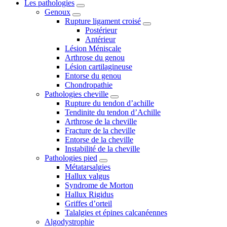
Les pathologies
Genoux
Rupture ligament croisé
Postérieur
Antérieur
Lésion Méniscale
Arthrose du genou
Lésion cartilagineuse
Entorse du genou
Chondropathie
Pathologies cheville
Rupture du tendon d’achille
Tendinite du tendon d’Achille
Arthrose de la cheville
Fracture de la cheville
Entorse de la cheville
Instabilité de la cheville
Pathologies pied
Métatarsalgies
Hallux valgus
Syndrome de Morton
Hallux Rigidus
Griffes d’orteil
Talalgies et épines calcanéennes
Algodystrophie