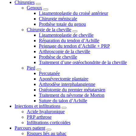
Chirurgies
Genoux
Ligamentoplastie du croisé antérieur
Chirurgie méniscale
Prothèse totale du genou
Chirurgie de la cheville
Ligamentoplastie de cheville
Réparation du tendon d’Achille
Peignage du tendon d’Achille + PRP
Arthroscopie de la cheville
Prothèse de cheville
Traitement d’une ostéochondrite de la cheville
Pied
Percutanée
Aponévrectomie plantaire
Arthrodèse interphalangienne
Ostéotomie du premier métatarsien
Traitement du névrome de Morton
Suture du talon d’Achille
Injections et infiltrations
Acide hyaluronique
PRP arthrose
Infiltrations corticoïdes
Parcours patient
Risques liés au tabac