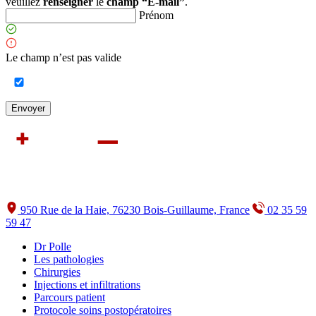
veuillez
renseigner
le
champ “E-mail”
.
Prénom
Le champ n’est pas valide
950 Rue de la Haie, 76230 Bois-Guillaume, France
02 35 59
59 47
Dr Polle
Les pathologies
Chirurgies
Injections et infiltrations
Parcours patient
Protocole soins postopératoires