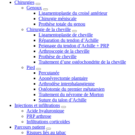
Chirurgies
Genoux
Ligamentoplastie du croisé antérieur
Chirurgie méniscale
Prothèse totale du genou
Chirurgie de la cheville
Ligamentoplastie de cheville
Réparation du tendon d’Achille
Peignage du tendon d’Achille + PRP
Arthroscopie de la cheville
Prothèse de cheville
Traitement d’une ostéochondrite de la cheville
Pied
Percutanée
Aponévrectomie plantaire
Arthrodèse interphalangienne
Ostéotomie du premier métatarsien
Traitement du névrome de Morton
Suture du talon d’Achille
Injections et infiltrations
Acide hyaluronique
PRP arthrose
Infiltrations corticoïdes
Parcours patient
Risques liés au tabac