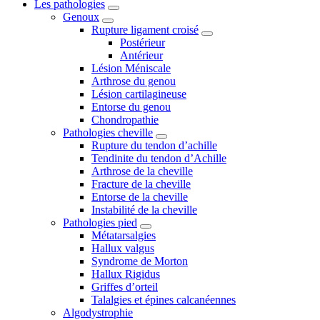
Les pathologies
Genoux
Rupture ligament croisé
Postérieur
Antérieur
Lésion Méniscale
Arthrose du genou
Lésion cartilagineuse
Entorse du genou
Chondropathie
Pathologies cheville
Rupture du tendon d’achille
Tendinite du tendon d’Achille
Arthrose de la cheville
Fracture de la cheville
Entorse de la cheville
Instabilité de la cheville
Pathologies pied
Métatarsalgies
Hallux valgus
Syndrome de Morton
Hallux Rigidus
Griffes d’orteil
Talalgies et épines calcanéennes
Algodystrophie