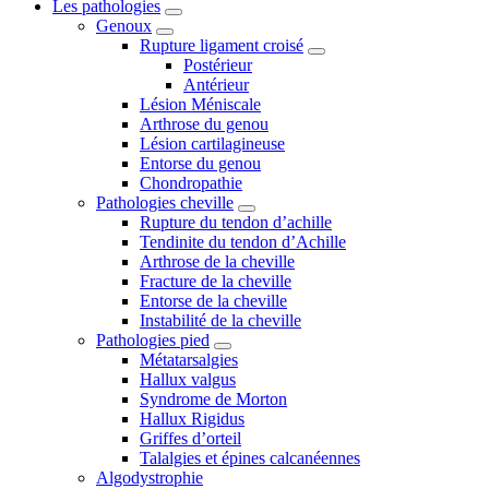
Les pathologies
Genoux
Rupture ligament croisé
Postérieur
Antérieur
Lésion Méniscale
Arthrose du genou
Lésion cartilagineuse
Entorse du genou
Chondropathie
Pathologies cheville
Rupture du tendon d’achille
Tendinite du tendon d’Achille
Arthrose de la cheville
Fracture de la cheville
Entorse de la cheville
Instabilité de la cheville
Pathologies pied
Métatarsalgies
Hallux valgus
Syndrome de Morton
Hallux Rigidus
Griffes d’orteil
Talalgies et épines calcanéennes
Algodystrophie