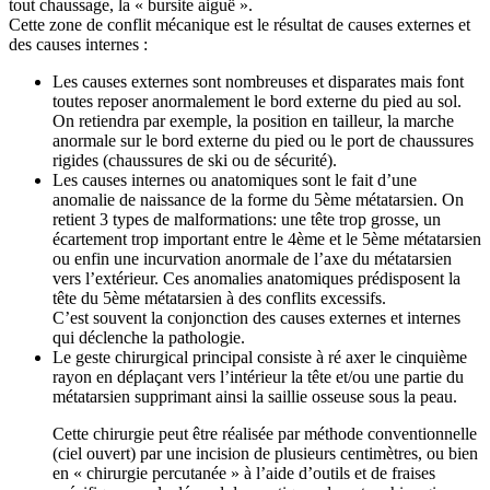
tout chaussage, la « bursite aiguë ».
Cette zone de conflit mécanique est le résultat de causes externes et
des causes internes :
Les causes externes sont nombreuses et disparates mais font
toutes reposer anormalement le bord externe du pied au sol.
On retiendra par exemple, la position en tailleur, la marche
anormale sur le bord externe du pied ou le port de chaussures
rigides (chaussures de ski ou de sécurité).
Les causes internes ou anatomiques sont le fait d’une
anomalie de naissance de la forme du 5ème métatarsien. On
retient 3 types de malformations: une tête trop grosse, un
écartement trop important entre le 4ème et le 5ème métatarsien
ou enfin une incurvation anormale de l’axe du métatarsien
vers l’extérieur. Ces anomalies anatomiques prédisposent la
tête du 5ème métatarsien à des conflits excessifs.
C’est souvent la conjonction des causes externes et internes
qui déclenche la pathologie.
Le geste chirurgical principal consiste à ré axer le cinquième
rayon en déplaçant vers l’intérieur la tête et/ou une partie du
métatarsien supprimant ainsi la saillie osseuse sous la peau.
Cette chirurgie peut être réalisée par méthode conventionnelle
(ciel ouvert) par une incision de plusieurs centimètres, ou bien
en « chirurgie percutanée » à l’aide d’outils et de fraises