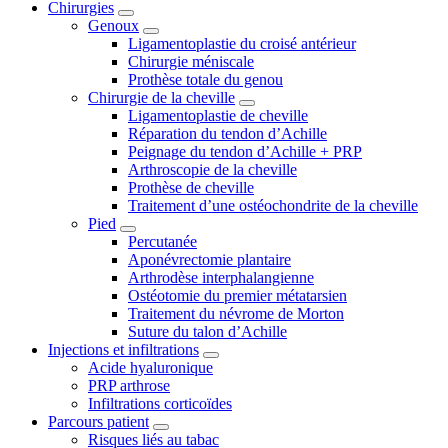
Chirurgies
Genoux
Ligamentoplastie du croisé antérieur
Chirurgie méniscale
Prothèse totale du genou
Chirurgie de la cheville
Ligamentoplastie de cheville
Réparation du tendon d’Achille
Peignage du tendon d’Achille + PRP
Arthroscopie de la cheville
Prothèse de cheville
Traitement d’une ostéochondrite de la cheville
Pied
Percutanée
Aponévrectomie plantaire
Arthrodèse interphalangienne
Ostéotomie du premier métatarsien
Traitement du névrome de Morton
Suture du talon d’Achille
Injections et infiltrations
Acide hyaluronique
PRP arthrose
Infiltrations corticoïdes
Parcours patient
Risques liés au tabac